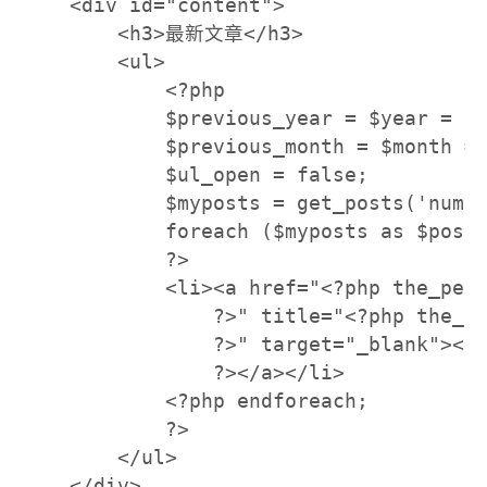
    <div id="content">

        <h3>最新文章</h3>

        <ul>

            <?php

            $previous_year = $year = 0;
            $previous_month = $month = 
            $ul_open = false;

            $myposts = get_posts('numbe
            foreach ($myposts as $post)
            ?>

            <li><a href="<?php the_perm
                ?>" title="<?php the_ti
                ?>" target="_blank"><?p
                ?></a></li>

            <?php endforeach;

            ?>

        </ul>

    </div>
