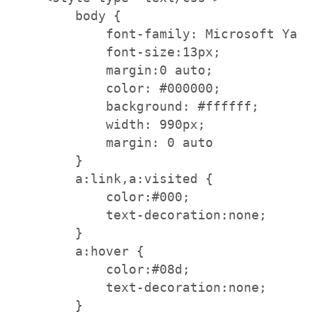
        body {

            font-family: Microsoft Yahe
            font-size:13px;

            margin:0 auto;

            color: #000000;

            background: #ffffff;

            width: 990px;

            margin: 0 auto

        }

        a:link,a:visited {

            color:#000;

            text-decoration:none;

        }

        a:hover {

            color:#08d;

            text-decoration:none;

        }
