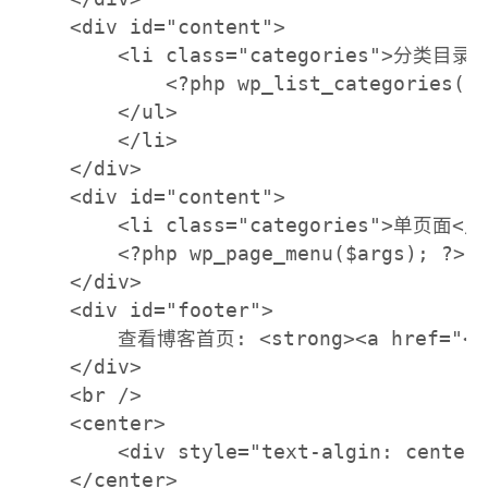
    <div id="content">

        <li class="categories">分类目录<u
            <?php wp_list_categories('t
        </ul>

        </li>

    </div>

    <div id="content">

        <li class="categories">单页面</li
        <?php wp_page_menu($args); ?>

    </div>

    <div id="footer">

        查看博客首页: <strong><a href="<?ph
    </div>

    <br />

    <center>

        <div style="text-algin: center;
    </center>
