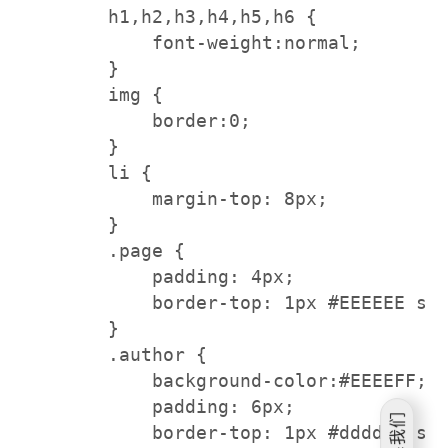
        h1,h2,h3,h4,h5,h6 {

            font-weight:normal;

        }

        img {

            border:0;

        }

        li {

            margin-top: 8px;

        }

        .page {

            padding: 4px;

            border-top: 1px #EEEEEE sol
        }

        .author {

            background-color:#EEEEFF;

            padding: 6px;

            border-top: 1px #ddddee sol