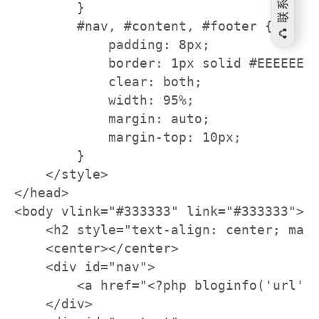
联系我们
        }

        #nav, #content, #footer {

            padding: 8px;

            border: 1px solid #EEEEEE;

            clear: both;

            width: 95%;

            margin: auto;

            margin-top: 10px;

        }

    </style>

</head>

<body vlink="#333333" link="#333333">

    <h2 style="text-align: center; marg
    <center></center>

    <div id="nav">

        <a href="<?php bloginfo('url')
    </div>
