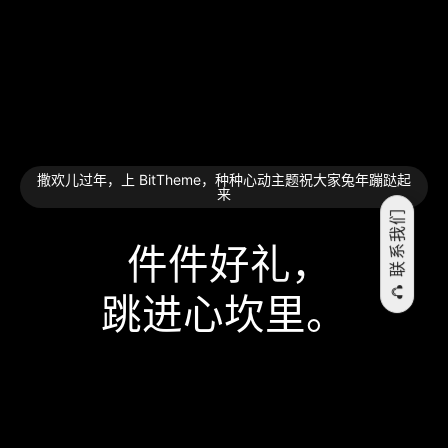
撒欢儿过年，上 BitTheme，种种心动主题祝大家兔年蹦跶起
来
联系我们
件件好礼，
跳⁠进⁠心⁠坎⁠里。