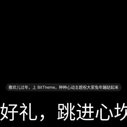
撒欢儿过年，上 BitTheme，种种心动主题祝大家兔年蹦跶起来
礼，跳⁠进⁠心⁠