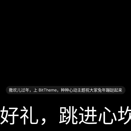
撒欢儿过年，上 BitTheme，种种心动主题祝大家兔年蹦跶起来
礼，跳⁠进⁠心⁠