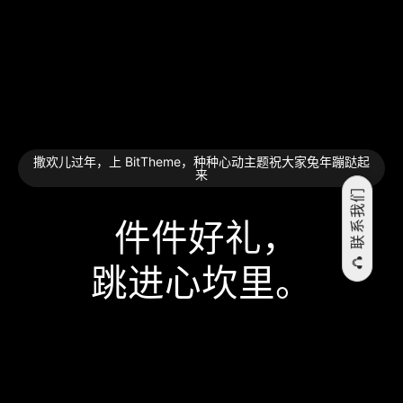
撒欢儿过年，上 BitTheme，种种心动主题祝大家兔年蹦跶起
来
联系我们
件件好礼，
跳⁠进⁠心⁠坎⁠里。