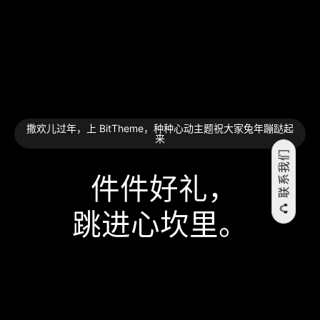
撒欢儿过年，上 BitTheme，种种心动主题祝大家兔年蹦跶起
来
联系我们
件件好礼，
跳⁠进⁠心⁠坎⁠里。