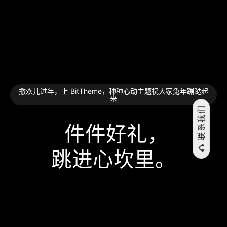
撒欢儿过年，上 BitTheme，种种心动主题祝大家兔年蹦跶起
来
联系我们
件件好礼，
跳⁠进⁠心⁠坎⁠里。