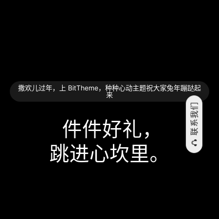
撒欢儿过年，上 BitTheme，种种心动主题祝大家兔年蹦跶起
来
联系我们
件件好礼，
跳⁠进⁠心⁠坎⁠里。