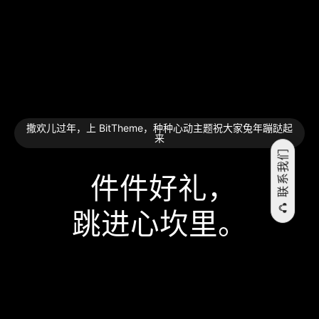
撒欢儿过年，上 BitTheme，种种心动主题祝大家兔年蹦跶起
来
联系我们
件件好礼，
跳⁠进⁠心⁠坎⁠里。